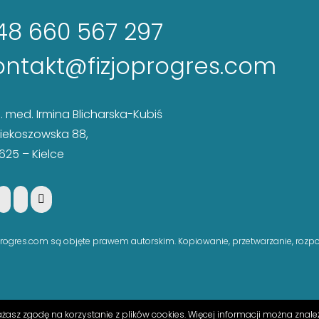
48 660 567 297
ontakt@fizjoprogres.com
n. med. Irmina Blicharska-Kubiś
 Piekoszowska 88,
625 – Kielce
izjoprogres.com są objęte prawem autorskim. Kopiowanie, przetwarzanie, roz
rażasz zgodę na korzystanie z plików cookies. Więcej informacji można znal