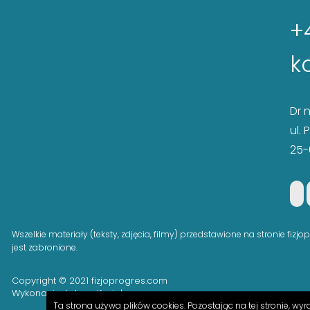
+
k
Dr 
ul.
25-
Wszelkie materiały (teksty, zdjęcia, filmy) przedstawione na stronie f
jest zabronione.
Copyright © 2021 fizjoprogres.com
Wykonanie:
Łukasz Kozieł
Ta strona używa plików cookies. Pozostając na tej stronie, wy