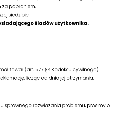
h za pobraniem.
ej siedzibie.
osiadającego śladów użytkownika.
ymał towar (art. 577 §4 Kodeksu cywilnego).
klamację, licząc od dnia jej otrzymania.
lu sprawnego rozwiązania problemu, prosimy o