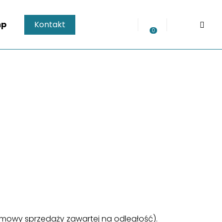
mp
Kontakt
0
 umowy sprzedaży zawartej na odległość).